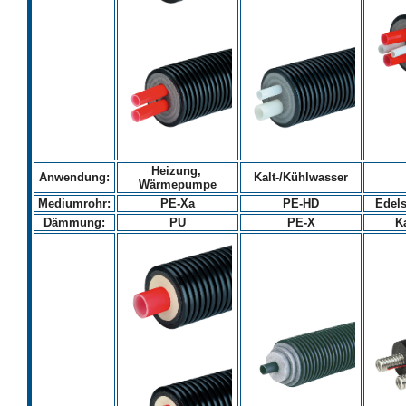
Heizung,
Anwendung:
Kalt-/Kühlwasser
Wärmepumpe
Mediumrohr:
PE-Xa
PE-HD
Edels
Dämmung:
PU
PE-X
K