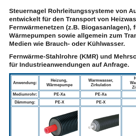
Steuernagel Rohrleitungssysteme von Aus
entwickelt für den Transport von Heizwas
Fernwärmenetzen (z.B. Biogasanlagen), 
Wärmepumpen sowie allgemein zum Trans
Medien wie Brauch- oder Kühlwasser.
Fernwärme-Stahlrohre (KMR) und Mehrsc
für Industrieanwendungen auf Anfrage.
H
Heizung,
Warmwasser,
Anwendung:
Wa
Wärmepumpe
Zirkulation
Zi
Mediumrohr:
PE-Xa
PE-Xa
Dämmung:
PE-X
PE-X